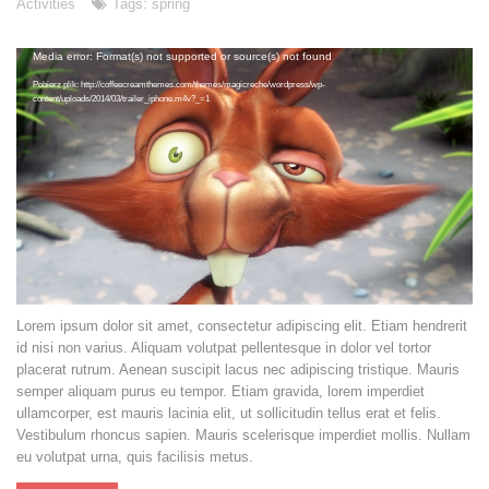
Activities
Tags:
spring
Odtwarzacz
Media error: Format(s) not supported or source(s) not found
video
Pobierz plik: http://coffeecreamthemes.com/themes/magicreche/wordpress/wp-
content/uploads/2014/03/trailer_iphone.m4v?_=1
Lorem ipsum dolor sit amet, consectetur adipiscing elit. Etiam hendrerit
id nisi non varius. Aliquam volutpat pellentesque in dolor vel tortor
placerat rutrum. Aenean suscipit lacus nec adipiscing tristique. Mauris
semper aliquam purus eu tempor. Etiam gravida, lorem imperdiet
ullamcorper, est mauris lacinia elit, ut sollicitudin tellus erat et felis.
Vestibulum rhoncus sapien. Mauris scelerisque imperdiet mollis. Nullam
eu volutpat urna, quis facilisis metus.