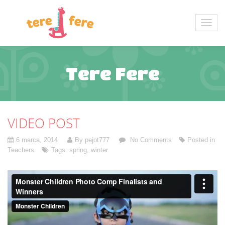
Tere Fere
VIDEO POST
6 marca, 2014
By pejot777
No Comments
Posted in
Teachers
Tags:
spring
,
winter