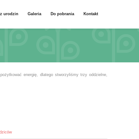
z urodzin
Galeria
Do pobrania
Kontakt
żytkować energię, dlatego stworzyliśmy trzy oddzielne,
dziców