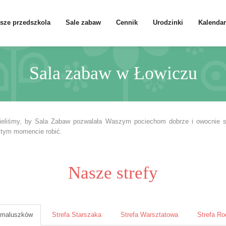
sze przedszkola
Sale zabaw
Cennik
Urodzinki
Kalendar
Sala zabaw w Łowiczu
ieliśmy, by Sala Zabaw pozwalała Waszym pociechom dobrze i owocnie spo
 tym momencie robić.
Nasze strefy
 maluszków
Strefa Starszaka
Strefa Warsztatowa
Strefa Ro