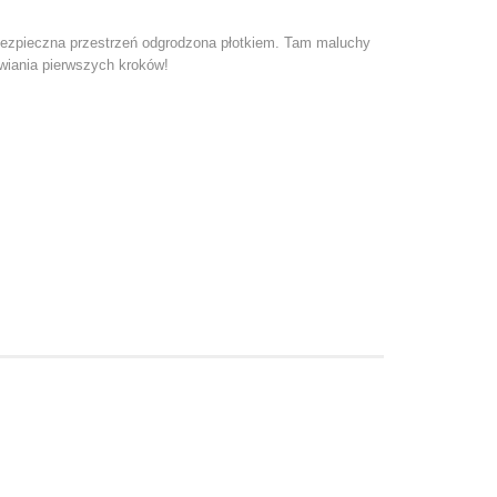
i bezpieczna przestrzeń odgrodzona płotkiem. Tam maluchy
awiania pierwszych kroków!