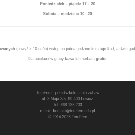
Poniedziałek – piątek: 17 – 20
Sobota – niedziela: 10 –20
zowanych
(powyżej 10 osób) wstęp na jedną godzinę kosztuje
5 zł
, a dwie go
Dla opiekunów grupy kawa lub herbata
gratis!
TereFere - przedszkole i sala zabaw
ul. 3 Maja 3/5, 99-400 Łowicz
Tel. 668 138 200
e-mail: kontakt@terefere.edu.pl
© 2014-2023 TereFere