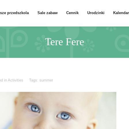
sze przedszkola
Sale zabaw
Cennik
Urodzinki
Kalendar
Tere Fere
ed in
Activities
Tags:
summer