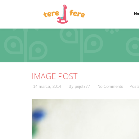
Na
IMAGE POST
14 marca, 2014
By pejot777
No Comments
Post